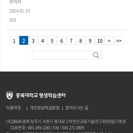
관리자
2024-01-15
923
1
2
3
4
5
6
7
8
9
10
>
>>
이용약관
개인정보취급방침
찾아오시는 길
(우)28644 충북 청주시 서원구 충대로 1 학연산공동기술연구원(E9동) 705호
대표번호 : 043-249-1283 / FAX : 043-271-0809