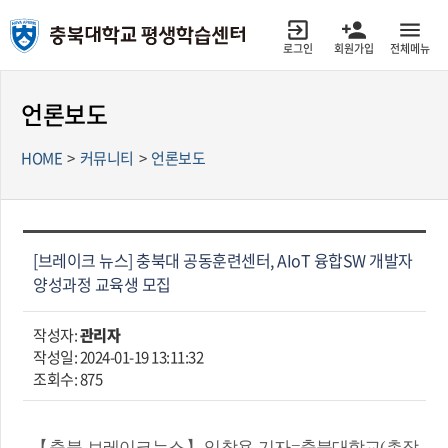
로그인
회원가입
전체메뉴
언론보도
HOME
>
커뮤니티
>
언론보도
[브레이크 뉴스] 충북대 공동훈련센터, AIoT 융합SW 개발자
양성과정 교육생 모집
작성자:
관리자
작성일: 2024-01-19 13:11:32
조회수: 875
【충북 브레이크뉴스】임창용 기자=충북대학교(총장